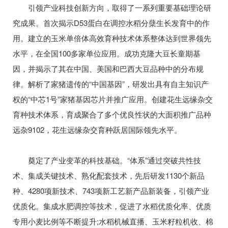
引领产业科技创新方向，取得了一系列重要基础理论研
究成果。首次揭示D53蛋白在调控水稻分蘖生长发育中的作
用。建立的玉米单倍体高效育种技术体系整体达到世界领先
水平，在全国100多家单位应用。成功克隆大豆长童期基
因，并揭示了其在中国、美国和巴西大豆品种中的分布规
律。解析了家猪遗传的“中国基因”，研发出具有自主知识产
权的“中芯1号”家猪基因芯片并推广应用。创建花生远缘杂交
育种技术体系，育成聚合了多个优良性状的大面积推广品种
远杂9102，花生远缘杂交育种跃居国际领先水平。
奠定了产业变革的科技基础。“体系”通过突破共性技
术、集成关键技术、熟化配套技术，先后研发1130个新品
种、4280项新技术、743项新工艺新产品新装备，引领产业
优质化。集成水肥调控等技术，促进了水稻优质化率、优质
专用小麦比例等不断提升;水稻机械直播、玉米籽粒机收、棉